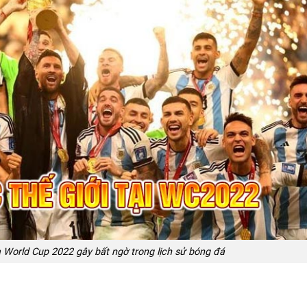
 World Cup 2022 gây bất ngờ trong lịch sử bóng đá