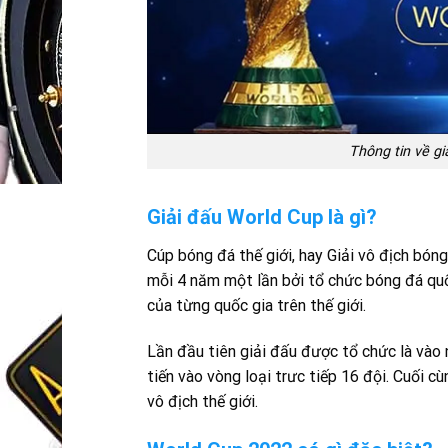
Thông tin về gi
Giải đấu World Cup là gì?
Cúp bóng đá thế giới, hay Giải vô địch bóng
mỗi 4 năm một lần bởi tổ chức bóng đá quốc
của từng quốc gia trên thế giới.
Lần đầu tiên giải đấu được tổ chức là vào 
tiến vào vòng loại trưc tiếp 16 đội. Cuối c
vô địch thế giới.