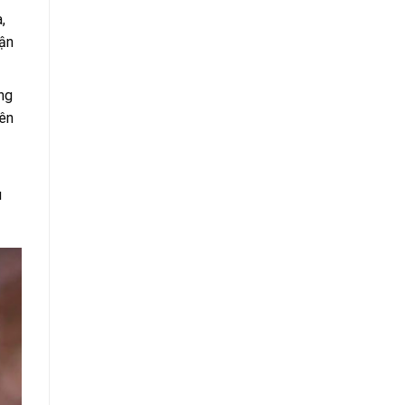
,
ận
ng
nên
u