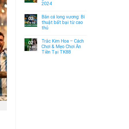
2024
Bắn cá long vương: Bí
02
thuật bất bại từ cao
Th10
thủ
Trắc Kim Hoa – Cách
02
Chơi & Mẹo Chơi Ăn
Th10
Tiền Tại TK88