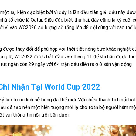
ột sự kiện đặc biệt bởi vì đây là lần đầu tiên giải đấu này đượ
hà tổ chức là Qatar. Điều đặc biệt thứ hai, đây cũng là kỳ cuối 
ởi vì vào WC2026 số lượng sẽ tăng lên 48 đội cùng với các thể l
 được thay đổi để phù hợp với thời tiết nóng bức khắc nghiệt c
ường lệ, WC2022 được bắt đầu vào tháng 11 để khí hậu được tho
 rút ngắn còn 29 ngày với 64 trận đấu diễn ra ở 8 sân vận động
Ghi Nhận Tại World Cup 2022
lục trong lịch sử bóng đá thế giới. Với nhiều thành tích nổi bật
i đấu đã tạo nên một hiện tượng mới lạ cho toàn bộ người hâm m
 vài thông tin nổi trội bên dưới.