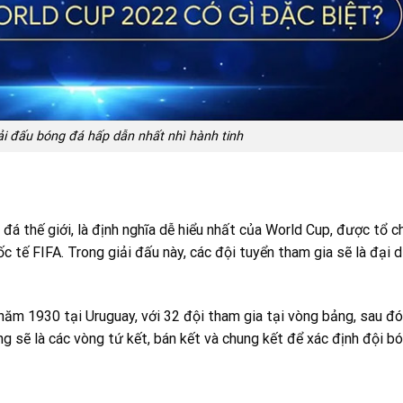
ải đấu bóng đá hấp dẫn nhất nhì hành tinh
 đá thế giới, là định nghĩa dễ hiểu nhất của World Cup, được tổ 
 tế FIFA. Trong giải đấu này, các đội tuyển tham gia sẽ là đại d
năm 1930 tại Uruguay, với 32 đội tham gia tại vòng bảng, sau đó
ùng sẽ là các vòng tứ kết, bán kết và chung kết để xác định đội b