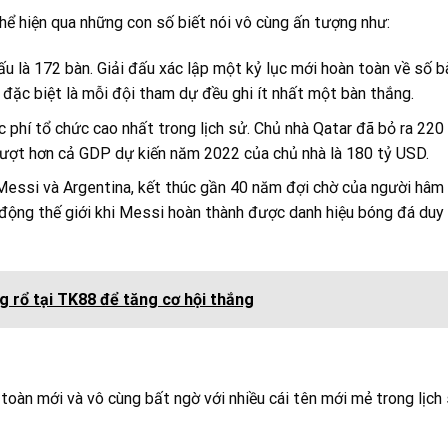
thể hiện qua những con số biết nói vô cùng ấn tượng như:
u là 172 bàn. Giải đấu xác lập một kỷ lục mới hoàn toàn về số b
u đặc biệt là mỗi đội tham dự đều ghi ít nhất một bàn thắng.
 phí tổ chức cao nhất trong lịch sử. Chủ nhà Qatar đã bỏ ra 220
vượt hơn cả GDP dự kiến năm 2022 của chủ nhà là 180 tỷ USD.
 Messi và Argentina, kết thúc gần 40 năm đợi chờ của người hâm
 động thế giới khi Messi hoàn thành được danh hiệu bóng đá duy
 rổ tại TK88 để tăng cơ hội thắng
toàn mới và vô cùng bất ngờ với nhiều cái tên mới mẻ trong lịch