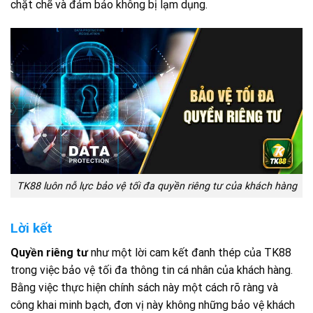
chặt chẽ và đảm bảo không bị lạm dụng.
TK88 luôn nỗ lực bảo vệ tối đa quyền riêng tư của khách hàng
Lời kết
Quyền riêng tư
như một lời cam kết đanh thép của TK88
trong việc bảo vệ tối đa thông tin cá nhân của khách hàng.
Bằng việc thực hiện chính sách này một cách rõ ràng và
công khai minh bạch, đơn vị này không những bảo vệ khách