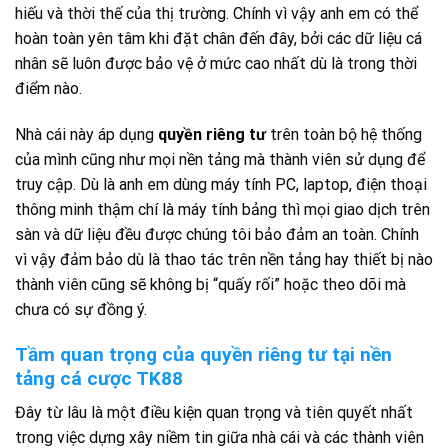
hiếu và thời thế của thị trường. Chính vì vậy anh em có thể
hoàn toàn yên tâm khi đặt chân đến đây, bởi các dữ liệu cá
nhân sẽ luôn được bảo vệ ở mức cao nhất dù là trong thời
điểm nào.
Nhà cái này áp dụng
quyền riêng tư
trên toàn bộ hệ thống
của mình cũng như mọi nền tảng mà thành viên sử dụng để
truy cập. Dù là anh em dùng máy tính PC, laptop, điện thoại
thông minh thậm chí là máy tính bảng thì mọi giao dịch trên
sàn và dữ liệu đều được chúng tôi bảo đảm an toàn. Chính
vì vậy đảm bảo dù là thao tác trên nền tảng hay thiết bị nào
thành viên cũng sẽ không bị “quấy rối” hoặc theo dõi mà
chưa có sự đồng ý.
Tầm quan trọng của quyền riêng tư tại nền
tảng cá cược TK88
Đây từ lâu là một điều kiện quan trọng và tiên quyết nhất
trong việc dựng xây niềm tin giữa nhà cái và các thành viên