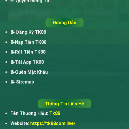
✅
Quyền Riêng Tư
Hướng Dẫn
📝
Đăng Ký TK88
📝
Nạp Tiền TK88
📝
Rút Tiền TK88
📝
Tải App TK88
📝
Quên Mật Khẩu
📝
Sitemap
Thông Tin Liên Hệ
Tên Thương Hiệu:
Tk88
Website:
https://tk88com.live/