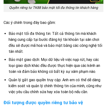
Quyền riêng tư TK88 bảo mật tối đa thông tin khách hàng
Các ý chính trong đây bao gồm:
Bảo mật tối đa thông tin: Tất cả thông tin mà khách
hàng cung cấp tại bước đăng ký tài khoản tại sân chơi
đều sẽ được mã hoá và bảo mật bằng các công nghệ tối
tân nhất.
Bảo mật giao dịch: Mọi dữ liệu về việc nạp rút, hay các
loại giao dịch khác đều được thực hiện qua các kênh an
toàn và đảm bảo không có bất kỳ sự xâm phạm nào.
Quản lý gắt gao quyền truy cập: Anh em có thể dễ dàng
kiểm soát và quản lý chính thông tin của mình, cũng như
việc yêu cầu chỉnh sửa hay xóa toàn bộ nếu cần.
Đối tượng được quyền riêng tư bảo vệ