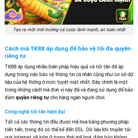
Tạo ra một môi trường cá cược lành mạnh, an toàn nhất
Cách mà TK88 áp dụng để bảo vệ tối đa quyền
riêng tư
TK88 áp dụng nhiều biện pháp hiệu quả và tối tân để áp
dụng trong việc bảo vệ thông tin cá nhân cũng như cơ sở dữ
liệu của hệ thống ở mức tuyệt mật nhất. Đây chính là một
trong những cách mà đơn vị này đã và đang sử dụng để bảo
đảm
quyền riêng tư
cho hàng ngàn người chơi.
Công nghệ tối tân hiện đại
Tất cả các thông tin đều được mã hoá bằng phương pháp
tiến tiến, trong đó có thể kể đến SSL. Dữ liệu khi truyền tải
qua Internet sẽ luôn ở trạng thái mã hoá, đảm bảo không