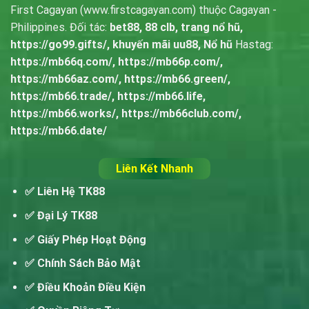
First Cagayan (
www.firstcagayan.com
) thuộc Cagayan -
Philippines. Đối tác:
bet88
,
88 clb
,
trang nổ hũ
,
https://go99.gifts/
,
khuyến mãi uu88
,
Nổ hũ
Hastag:
https://mb66q.com/
,
https://mb66p.com/
,
https://mb66az.com/
,
https://mb66.green/
,
https://mb66.trade/
,
https://mb66.life
,
https://mb66.works/
,
https://mb66club.com/
,
https://mb66.date/
Liên Kết Nhanh
✅
Liên Hệ TK88
✅
Đại Lý TK88
✅
Giấy Phép Hoạt Động
✅
Chính Sách Bảo Mật
✅
Điều Khoản Điều Kiện