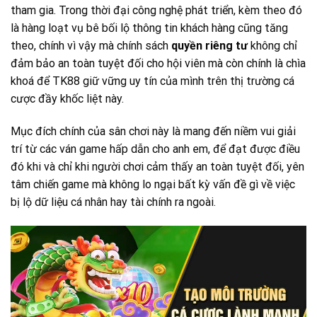
tham gia. Trong thời đại công nghệ phát triển, kèm theo đó
là hàng loạt vụ bê bối lộ thông tin khách hàng cũng tăng
theo, chính vì vậy mà chính sách
quyền riêng tư
không chỉ
đảm bảo an toàn tuyệt đối cho hội viên mà còn chính là chìa
khoá để TK88 giữ vững uy tín của mình trên thị trường cá
cược đầy khốc liệt này.
Mục đích chính của sân chơi này là mang đến niềm vui giải
trí từ các ván game hấp dẫn cho anh em, để đạt được điều
đó khi và chỉ khi người chơi
cảm thấy an toàn tuyệt đối, yên
tâm chiến game mà không lo ngại bất kỳ vấn đề gì về việc
bị lộ dữ liệu cá nhân hay tài chính ra ngoài.